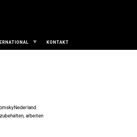
open
searc
form
TOGGLE
ERNATIONAL
KONTAKT
CHILD
MENU
 PomskyNederland
zubehalten, arbeiten