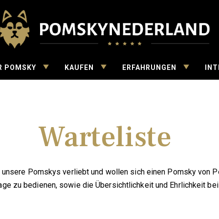
derland
TOGGLE
TOGGLE
TOGGLE
R POMSKY
KAUFEN
ERFAHRUNGEN
INT
CHILD
CHILD
CHILD
MENU
MENU
MENU
Warteliste
 in unsere Pomskys verliebt und wollen sich einen Pomsky von
ge zu bedienen, sowie die Übersichtlichkeit und Ehrlichkeit bei