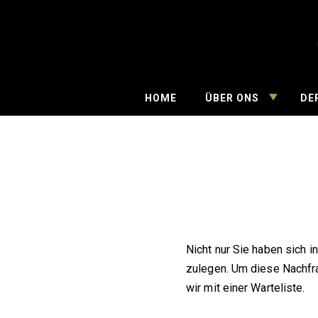
Skip
to
content
PomskyNe
TOGGLE
HOME
ÜBER ONS
DE
CHILD
MENU
Nicht nur Sie haben sich
zulegen. Um diese Nachfra
wir mit einer Warteliste.