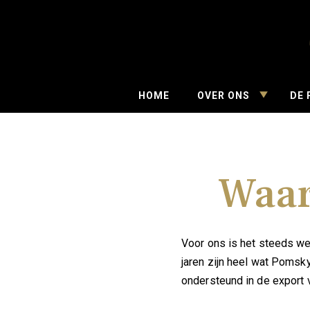
Skip
to
content
PomskyNe
TOGGLE
HOME
OVER ONS
DE
CHILD
MENU
Waar
Voor ons is het steeds we
jaren zijn heel wat Pomsky
ondersteund in de export 