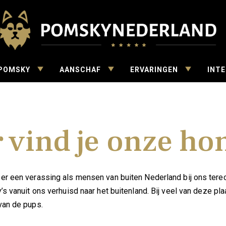
derland
TOGGLE
TOGGLE
TOGGLE
 POMSKY
AANSCHAF
ERVARINGEN
INT
CHILD
CHILD
CHILD
MENU
MENU
MENU
 vind je onze ho
er een verassing als mensen van buiten Nederland bij ons ter
’s vanuit ons verhuisd naar het buitenland. Bij veel van deze pl
van de pups.