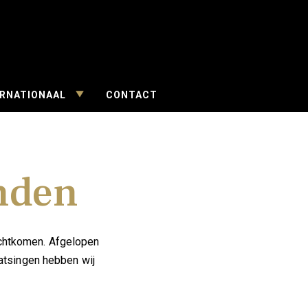
open
searc
form
TOGGLE
ERNATIONAAL
CONTACT
CHILD
MENU
nden
echtkomen. Afgelopen
aatsingen hebben wij